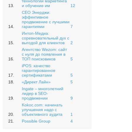
технологии маркетинга
13.
и обучение им
12
СЕО Энерджи:
эффективное
продвижение с лучшими
14.
гарантиями
7
Интоп-Медиа:
соревновательный дух с
15.
выгодой для клиентов
2
Агентство Wezom: сайт
с нуля до появления в
16.
ТОП поисковиков
5
iPOS: качество
гарантированное
17.
сертификатами
5
18.
«Директ Лайн»
5
Ingate – многолетний
лидер в SEO-
19.
продвижении
9
Kokoc.com: начинать
улучшения надо с
20.
объективного аудита
1
21.
Possible Group
4