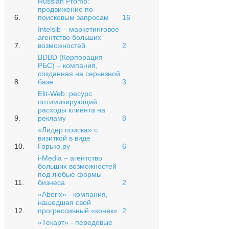
Russian Promo:
продвижение по
6.
поисковым запросам
16
Intelsib – маркетинговое
агентство больших
7.
возможностей
2
BDBD (Корпорация
РБС) – компания,
созданная на серьезной
8.
базе
3
Elit-Web: ресурс
оптимизирующий
расходы клиента на
9.
рекламу
8
«Лидер поиска» с
визиткой в виде
10.
Горько.ру
6
i-Media – агентство
больших возможностей
под любые формы
11.
бизнеса
2
«Aberix» - компания,
нашедшая свой
12.
прогрессивный «конек»
2
«Текарт» - передовые