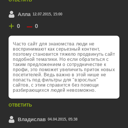
Алла
12.07.2015, 15:00
+
–
0
0
Часто сайт для знакомства люди не
воспринимают как серьезный контент,
поэтому становится тяжело продвинуть сайт
подобной тематики. Но если обратиться с
таким предложением о сотрудничестве к
профи, это поможет увеличить приток новых
посетителей. Ведь важно в этой нише не
попасть под фильтры для "взрослых"
сайтов, с этим справится без помощи
разбирающихся людей невозможно.
ОТВЕТИТЬ
Владислав
04.04.2015, 05:38