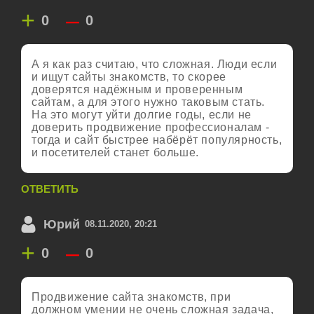
+
–
0
0
А я как раз считаю, что сложная. Люди если
и ищут сайты знакомств, то скорее
доверятся надёжным и проверенным
сайтам, а для этого нужно таковым стать.
На это могут уйти долгие годы, если не
доверить продвижение профессионалам -
тогда и сайт быстрее набёрёт популярность,
и посетителей станет больше.
ОТВЕТИТЬ
Юрий
08.11.2020, 20:21
+
–
0
0
Продвижение сайта знакомств, при
должном умении не очень сложная задача,