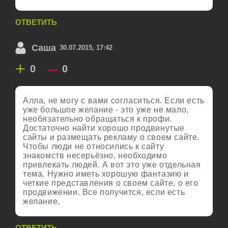
ОТВЕТИТЬ
Саша
30.07.2015, 17:42
+
–
0
0
Алла, не могу с вами согласиться. Если есть
уже большое желание - это уже не мало,
необязательно обращаться к профи.
Достаточно найти хорошо продвинутые
сайты и размещать рекламу о своем сайте.
Чтобы люди не относились к сайту
знакомств несерьёзно, необходимо
привлекать людей. А вот это уже отдельная
тема. Нужно иметь хорошую фантазию и
четкие представления о своем сайте, о его
продвижении. Все получится, если есть
желание.
ОТВЕТИТЬ