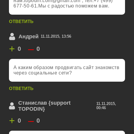
нам:
topodin.com@gmail.com
, тел.+7 (499)
677-50-61.Мы с радостью поможем вам.
ОТВЕТИТЬ
Андрей
11.11.2015, 13:56
+
–
0
0
А каким образом продвигать сайт знакомств
через социальные сети?
ОТВЕТИТЬ
Станислав {support
11.11.2015,
00:46
TOPODIN}
+
–
0
0