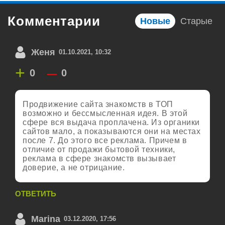
Комментарии
Новые
Старые
Женя
01.10.2021, 10:32
+
–
0
0
Продвижение сайта знакомств в ТОП
возможно и бессмысленная идея. В этой
сфере вся выдача проплачена. Из органики
сайтов мало, а показываются они на местах
после 7. До этого все реклама. Причем в
отличие от продажи бытовой техники,
реклама в сфере знакомств вызывает
доверие, а не отрицание.
ОТВЕТИТЬ
Marina
03.12.2020, 17:56