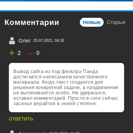
Комментарии
Новые
Старые
Олег
25.07.2021, 04:30
+
–
2
0
Вывод сайта из под фильтра Панда
достигается написанием качественного
материала. Когда текст создается для
решения конкретной задачи, а продвижение
не выпячивается особо. Не удержался,
оставил комментарий. Просто в сети сейчас
засилье рерайтов в энной степени.
ОТВЕТИТЬ