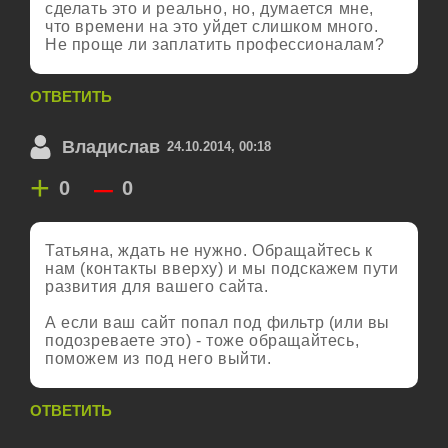
сделать это и реально, но, думается мне,
что времени на это уйдет слишком много.
Не проще ли заплатить профессионалам?
ОТВЕТИТЬ
Владислав
24.10.2014, 00:18
+
–
0
0
Татьяна, ждать не нужно. Обращайтесь к
нам (контакты вверху) и мы подскажем пути
развития для вашего сайта.
А если ваш сайт попал под фильтр (или вы
подозреваете это) - тоже обращайтесь,
поможем из под него выйти.
ОТВЕТИТЬ