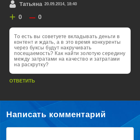
Татьяна
20.09.2014, 18:40
+
–
0
0
То есть вы советуете вкладывать деньги в
контент и ждать, а в это время конкуренты
через буксы будут накручивать
посещаемость? Как найти золотую середину
между затратами на качество и затратами
на раскрутку?
ОТВЕТИТЬ
Написать комментарий