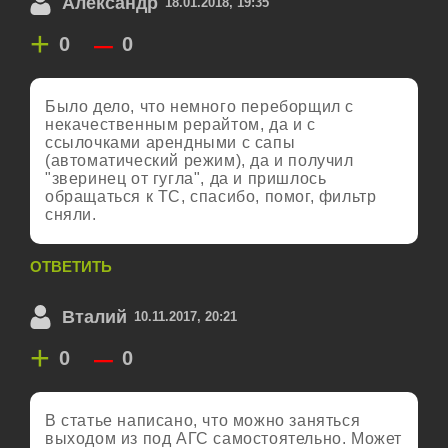
Александр
18.01.2018, 19:35
+
–
0
0
Было дело, что немного переборщил с
некачественным рерайтом, да и с
ссылочками арендными с сапы
(автоматический режим), да и получил
"зверинец от гугла", да и пришлось
обращаться к ТС, спасибо, помог, фильтр
сняли.
ОТВЕТИТЬ
Вталий
10.11.2017, 20:21
+
–
0
0
В статье написано, что можно заняться
выходом из под АГС самостоятельно. Может