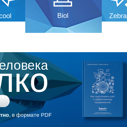
Biol
cool
Zebra
человека
лко
тно
, в формате PDF