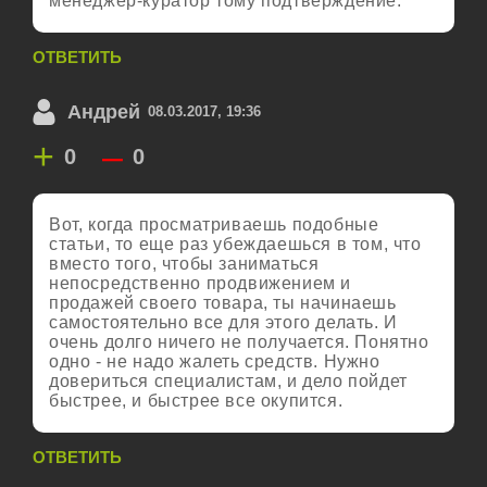
менеджер-куратор тому подтверждение.
ОТВЕТИТЬ
Андрей
08.03.2017, 19:36
+
–
0
0
Вот, когда просматриваешь подобные
статьи, то еще раз убеждаешься в том, что
вместо того, чтобы заниматься
непосредственно продвижением и
продажей своего товара, ты начинаешь
самостоятельно все для этого делать. И
очень долго ничего не получается. Понятно
одно - не надо жалеть средств. Нужно
довериться специалистам, и дело пойдет
быстрее, и быстрее все окупится.
ОТВЕТИТЬ