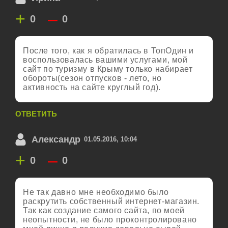
+
–
0
0
После того, как я обратилась в ТопОдин и
воспользовалась вашими услугами, мой
сайт по туризму в Крыму только набирает
обороты(сезон отпусков - лето, но
активность на сайте круглый год).
ОТВЕТИТЬ
Александр
01.05.2016, 10:04
+
–
0
0
Не так давно мне необходимо было
раскрутить собственный интернет-магазин.
Так как создание самого сайта, по моей
неопытности, не было проконтролировано