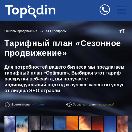
Т
т
Основы продвижения
SEO вопросы
Тарифный план «Сезонное
продвижение»
Для потребностей вашего бизнеса мы предлагаем
тарифный план «Optimum». Выбирая этот тариф
раскрутки веб-сайта, вы получаете
индивидуальный подход и лучшее качество услуг
от лидера SEO-отрасли.
Время чтения –
9 минут
Уровень чтения –
начальный