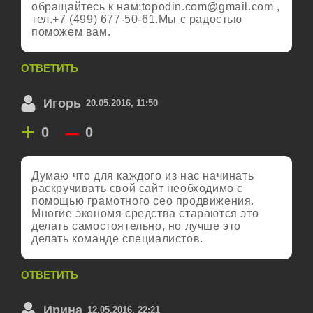
обращайтесь к нам:
topodin.com@gmail.com
,
тел.+7 (499) 677-50-61.Мы с радостью
поможем вам.
ОТВЕТИТЬ
Игорь
20.05.2016, 11:50
+
–
0
0
Думаю что для каждого из нас начинать
раскручивать свой сайт необходимо с
помощью грамотного сео продвижения.
Многие экономя средства стараются это
делать самостоятельно, но лучше это
делать команде специалистов.
ОТВЕТИТЬ
Ирина
12.05.2016, 22:21