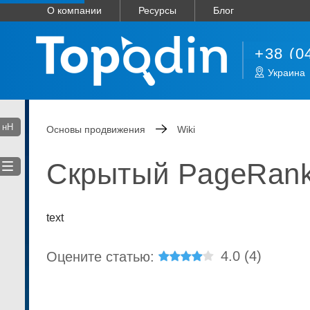
О компании
Ресурсы
Блог
+38 (0
Украина
нН
Основы продвижения
Wiki
Скрытый PageRank
text
4.0
(
4
)
Оцените статью: