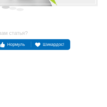
вам статья?
Нормуль
Шикардос!