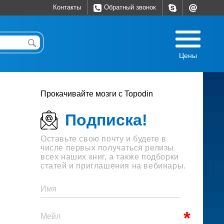
Контакты
Обратный звонок
Цены
Прокачивайте мозги с Topodin
Подписка!
Оставьте свою почту и будете в
числе первых получаться релизы
всех наших книг, а также подборки
статей и приглашения на вебинары.