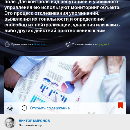
поле. Для контроля над репутацией и успешного
управления ею используют мониторинг объекта.
Это процесс отслеживания упоминаний,
выявления их тональности и определение
способов их нейтрализации, удаления или каких-
либо других действий по отношению к ним.
Время чтения –
9 минут
Уровень чтения –
средний
Открыть содержание
ВИКТОР МИРОНОВ
Постоянный автор