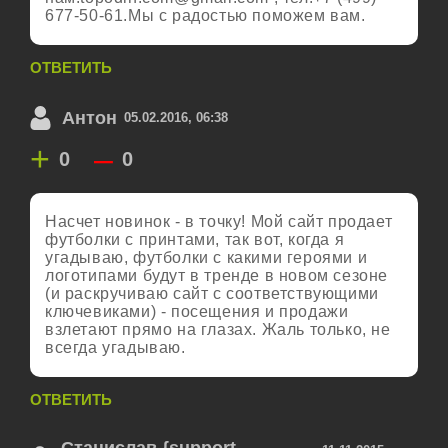
677-50-61.Мы с радостью поможем вам.
ОТВЕТИТЬ
Антон
05.02.2016, 06:38
+
–
0
0
Насчет новинок - в точку! Мой сайт продает
футболки с принтами, так вот, когда я
угадываю, футболки с какими героями и
логотипами будут в тренде в новом сезоне
(и раскручиваю сайт с соответствующими
ключевиками) - посещения и продажи
взлетают прямо на глазах. Жаль только, не
всегда угадываю.
ОТВЕТИТЬ