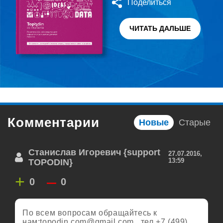
Поделиться
ЧИТАТЬ ДАЛЬШЕ
Комментарии
Новые
Старые
Станислав Игоревич {support
27.07.2016,
13:59
TOPODIN}
+
–
0
0
По всем вопросам обращайтесь к
нам:
topodin.com@gmail.com
, тел.+7 (499)