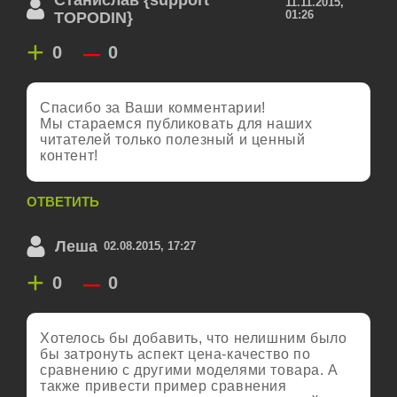
Станислав {support
11.11.2015,
01:26
TOPODIN}
+
–
0
0
Спасибо за Ваши комментарии!
Мы стараемся публиковать для наших
читателей только полезный и ценный
контент!
ОТВЕТИТЬ
Леша
02.08.2015, 17:27
+
–
0
0
Хотелось бы добавить, что нелишним было
бы затронуть аспект цена-качество по
сравнению с другими моделями товара. А
также привести пример сравнения