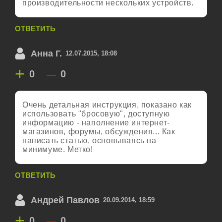
производительности нескольких устройств.
ОТВЕТИТЬ
Анна Г.
12.07.2015, 18:08
+
–
0
0
Очень детальная инструкция, показано как
использовать "бросовую", доступную
информацию - наполнение интернет-
магазинов, форумы, обсуждения... Как
написать статью, основываясь на
минимуме. Метко!
ОТВЕТИТЬ
Андрей Павлов
20.09.2014, 18:59
+
–
0
0