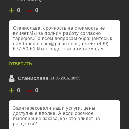
+
–
0
0
Станислава, срочность на стоимость не
влияет.Мы выполним работу согласно
тарифов.По всем вопросам обращайтесь к
нам:
topodin.com@gmail.com
, тел.+7 (499)
677-50-61.Мы с радостью поможем вам.
ОТВЕТИТЬ
Станислава
21.06.2016, 18:09
+
–
0
0
Заинтересовали ваши услуги, цены
доступные вполне. А если срочное
выполнение заказа, как это влияет на
расценки?