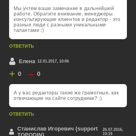
Мы учтем ваше замечание в дальнейшей
работе. Обратите внимание, менеджеры
консультирующие клиентов и редактор - это
разные люди с разными уникальными
талантами :)
ОТВЕТИТЬ
Елена
12.01.2017, 10:06
+
–
0
0
А у вас редакторы такие же грамотные, как
отвечающие на сайте сотрудники? :)
ОТВЕТИТЬ
Станислав Игоревич {support
26.07.2016,
10:19
TOPODIN}