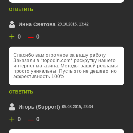
ОТВЕТИТЬ
Инна Светова
29.10.2015, 13:42
+
–
0
0
Спасибо вам огромное за вашу работу.
Заказали в *topodin.com* раскрутку нашего
интернет магазина. Методы вашей рекламы
просто уникальны. Пусть это не дешево, но
эффективность 100%.
ОТВЕТИТЬ
Игорь (Support)
05.08.2015, 23:34
+
–
0
0