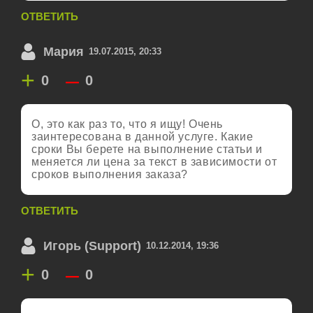
ОТВЕТИТЬ
Мария
19.07.2015, 20:33
+
–
0
0
О, это как раз то, что я ищу! Очень
заинтересована в данной услуге. Какие
сроки Вы берете на выполнение статьи и
меняется ли цена за текст в зависимости от
сроков выполнения заказа?
ОТВЕТИТЬ
Игорь (Support)
10.12.2014, 19:36
+
–
0
0