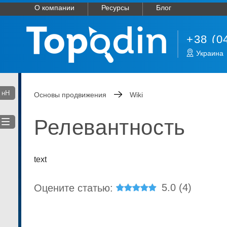
О компании
Ресурсы
Блог
+38 (0
Украина
нН
Основы продвижения
Wiki
Релевантность
text
5.0
(
4
)
Оцените статью: