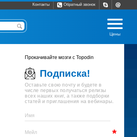
Контакты
Обратный звонок
Цены
Прокачивайте мозги с Topodin
Подписка!
Оставьте свою почту и будете в
числе первых получаться релизы
всех наших книг, а также подборки
статей и приглашения на вебинары.