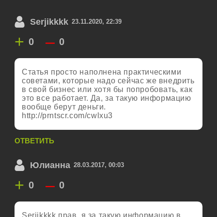
Serjikkkk
23.11.2020, 22:39
+
–
0
0
Статья просто наполнена практическими
советами, которые надо сейчас же внедрить
в свой бизнес или хотя бы попробовать, как
это все работает. Да, за такую информацию
вообще берут деньги.
http://prntscr.com/cwlxu3
ОТВЕТИТЬ
Юлианна
28.03.2017, 00:03
+
–
0
0
Serjikkkk прав, я за такую информацию в