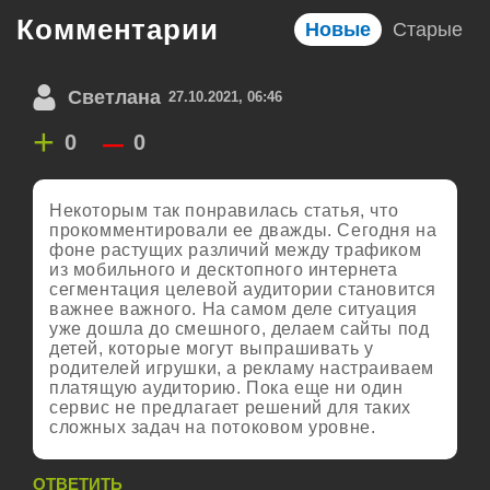
Комментарии
Новые
Старые
Светлана
27.10.2021, 06:46
+
–
0
0
Некоторым так понравилась статья, что
прокомментировали ее дважды. Сегодня на
фоне растущих различий между трафиком
из мобильного и десктопного интернета
сегментация целевой аудитории становится
важнее важного. На самом деле ситуация
уже дошла до смешного, делаем сайты под
детей, которые могут выпрашивать у
родителей игрушки, а рекламу настраиваем
платящую аудиторию. Пока еще ни один
сервис не предлагает решений для таких
сложных задач на потоковом уровне.
ОТВЕТИТЬ